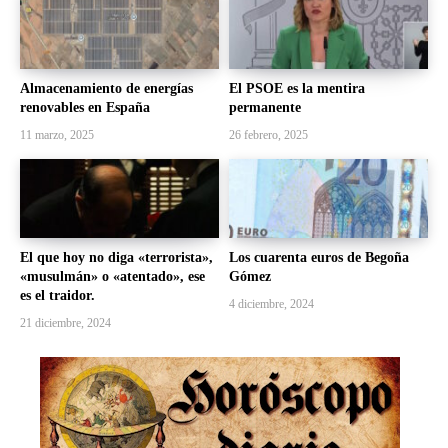
Almacenamiento de energías
El PSOE es la mentira
renovables en España
permanente
11 marzo, 2025
26 febrero, 2025
El que hoy no diga «terrorista»,
Los cuarenta euros de Begoña
«musulmán» o «atentado», ese
Gómez
es el traidor.
4 diciembre, 2024
21 diciembre, 2024