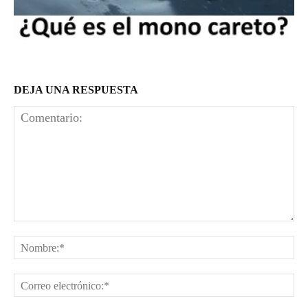
DEJA UNA RESPUESTA
Comentario:
No
Co
el