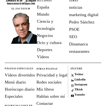
SECCIONES
TEMAS
España
noticias
EL FACTOTUM
Mundo
marketing digital
Ciencia y
Pedro Sánchez
tecnología
PSOE
Negocios
SEO
Ocio y cultura
Dinamarca
Deportes
restaurantes
Vídeos
OTRAS PÁGINAS
PÁGINAS ESPECIALES
SÍGUEME
Twitter
Vídeos divertidos
Privacidad y legal
Linkedin
Menú diario
Redes sociales
Instagram
Horóscopo diario
Mis libros
Tiktok
Youtube
Especiales
Hablan sobre mí
Contactar
MAURICIO LUQUE EN...