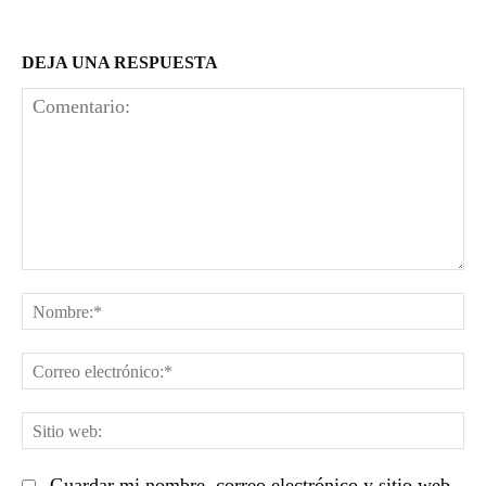
DEJA UNA RESPUESTA
Comentario:
No
Co
el
Sit
we
Guardar mi nombre, correo electrónico y sitio web