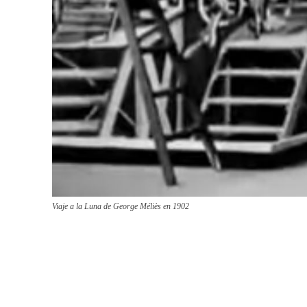
Viaje a la Luna de George Méliès en 1902