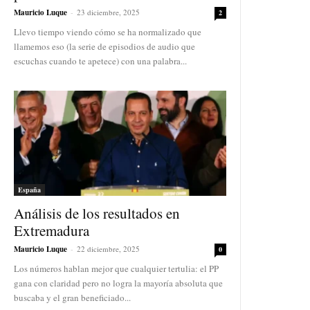
Mauricio Luque
-
23 diciembre, 2025
2
Llevo tiempo viendo cómo se ha normalizado que
llamemos eso (la serie de episodios de audio que
escuchas cuando te apetece) con una palabra...
España
Análisis de los resultados en
Extremadura
Mauricio Luque
-
22 diciembre, 2025
0
Los números hablan mejor que cualquier tertulia: el PP
gana con claridad pero no logra la mayoría absoluta que
buscaba y el gran beneficiado...