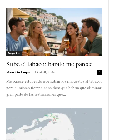
Negocios
Sube el tabaco: barato me parece
Mauricio Luque
-
18 abril, 2026
0
Me parece estupendo que suban los impuestos al tabaco,
pero al mismo tiempo considero que habría que eliminar
gran parte de las restricciones que...