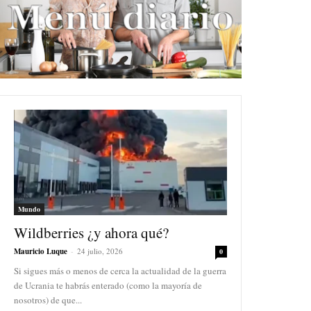
Mundo
Wildberries ¿y ahora qué?
Mauricio Luque
-
24 julio, 2026
0
Si sigues más o menos de cerca la actualidad de la guerra
de Ucrania te habrás enterado (como la mayoría de
nosotros) de que...