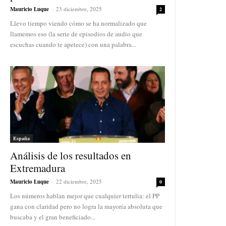
Mauricio Luque
-
23 diciembre, 2025
2
Llevo tiempo viendo cómo se ha normalizado que
llamemos eso (la serie de episodios de audio que
escuchas cuando te apetece) con una palabra...
España
Análisis de los resultados en
Extremadura
Mauricio Luque
-
22 diciembre, 2025
0
Los números hablan mejor que cualquier tertulia: el PP
gana con claridad pero no logra la mayoría absoluta que
buscaba y el gran beneficiado...