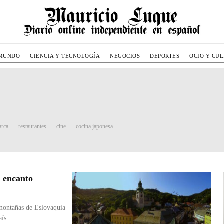
MUNDO
CIENCIA Y TECNOLOGÍA
NEGOCIOS
DEPORTES
OCIO Y CU
rca
restaurantes
cine
cocina japonesa
y encanto
 montañas de Eslovaquia
ís...