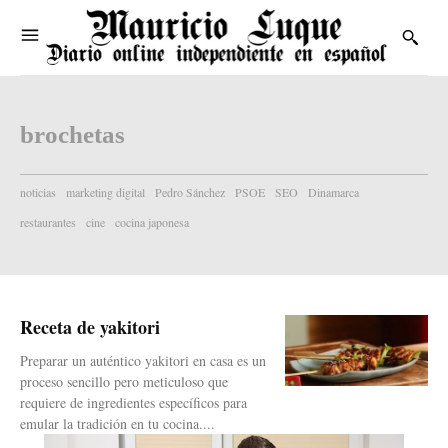
brochetas
noticias
marketing digital
Pedro Sánchez
PSOE
SEO
Dinamarca
restaurantes
cine
cocina japonesa
Receta de yakitori
Preparar un auténtico yakitori en casa es un
proceso sencillo pero meticuloso que
requiere de ingredientes específicos para
emular la tradición en tu cocina....