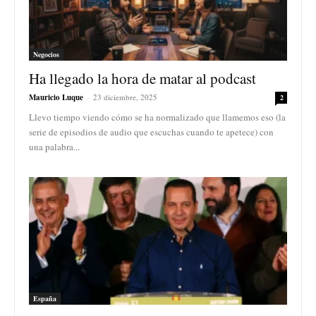
Negocios
Ha llegado la hora de matar al podcast
Mauricio Luque
-
23 diciembre, 2025
2
Llevo tiempo viendo cómo se ha normalizado que llamemos eso (la
serie de episodios de audio que escuchas cuando te apetece) con
una palabra...
España