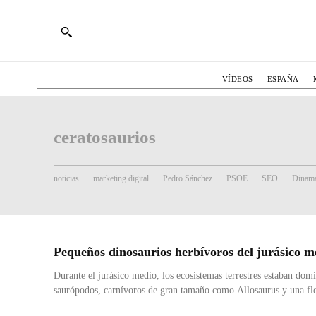
VÍDEOS
ESPAÑA
ceratosaurios
noticias
marketing digital
Pedro Sánchez
PSOE
SEO
Dinama
Pequeños dinosaurios herbívoros del jurásico m
Durante el jurásico medio, los ecosistemas terrestres estaban dom
saurópodos, carnívoros de gran tamaño como Allosaurus y una flo