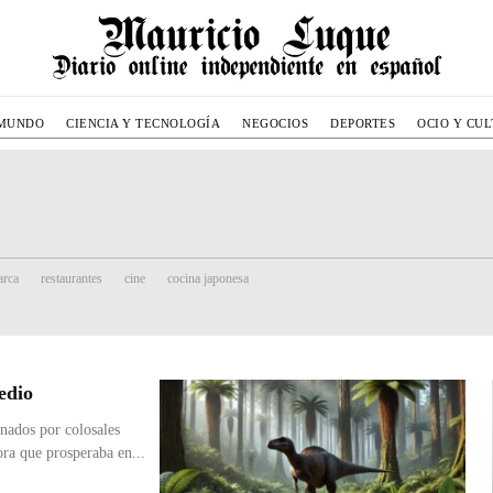
MUNDO
CIENCIA Y TECNOLOGÍA
NEGOCIOS
DEPORTES
OCIO Y CU
rca
restaurantes
cine
cocina japonesa
edio
inados por colosales
ra que prosperaba en...