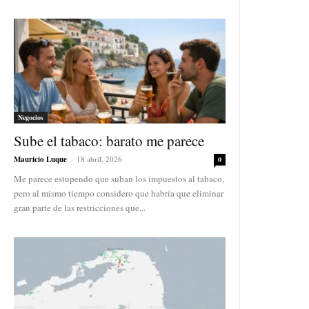
Negocios
Sube el tabaco: barato me parece
Mauricio Luque
-
18 abril, 2026
0
Me parece estupendo que suban los impuestos al tabaco,
pero al mismo tiempo considero que habría que eliminar
gran parte de las restricciones que...