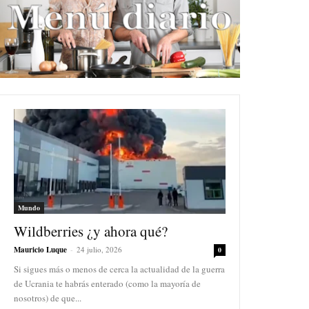
Mundo
Wildberries ¿y ahora qué?
Mauricio Luque
-
24 julio, 2026
0
Si sigues más o menos de cerca la actualidad de la guerra
de Ucrania te habrás enterado (como la mayoría de
nosotros) de que...