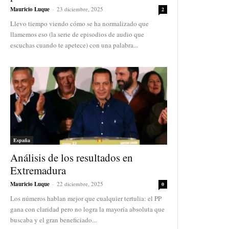
Mauricio Luque
-
23 diciembre, 2025
2
Llevo tiempo viendo cómo se ha normalizado que
llamemos eso (la serie de episodios de audio que
escuchas cuando te apetece) con una palabra...
España
Análisis de los resultados en
Extremadura
Mauricio Luque
-
22 diciembre, 2025
0
Los números hablan mejor que cualquier tertulia: el PP
gana con claridad pero no logra la mayoría absoluta que
buscaba y el gran beneficiado...