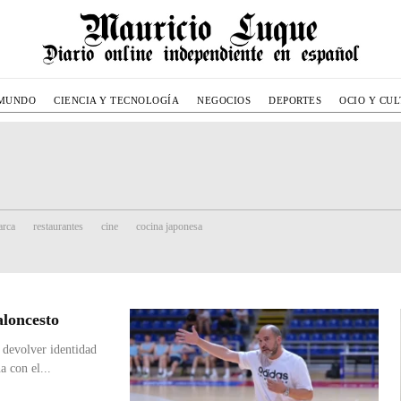
MUNDO
CIENCIA Y TECNOLOGÍA
NEGOCIOS
DEPORTES
OCIO Y CU
rca
restaurantes
cine
cocina japonesa
aloncesto
 devolver identidad
a con el...