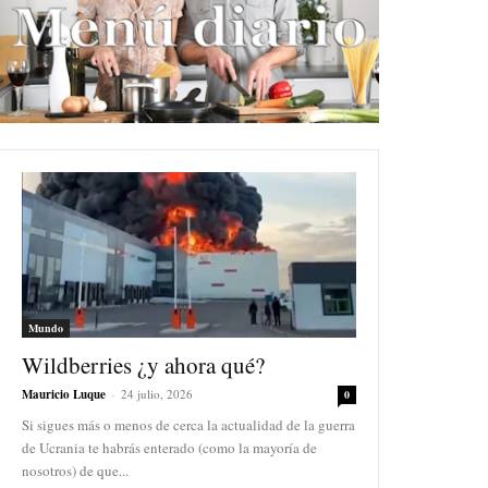
Mundo
Wildberries ¿y ahora qué?
Mauricio Luque
-
24 julio, 2026
0
Si sigues más o menos de cerca la actualidad de la guerra
de Ucrania te habrás enterado (como la mayoría de
nosotros) de que...