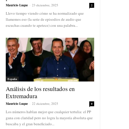
Mauricio Luque
-
23 diciembre, 2025
2
Llevo tiempo viendo cómo se ha normalizado que
llamemos eso (la serie de episodios de audio que
escuchas cuando te apetece) con una palabra...
España
Análisis de los resultados en
Extremadura
Mauricio Luque
-
22 diciembre, 2025
0
Los números hablan mejor que cualquier tertulia: el PP
gana con claridad pero no logra la mayoría absoluta que
buscaba y el gran beneficiado...