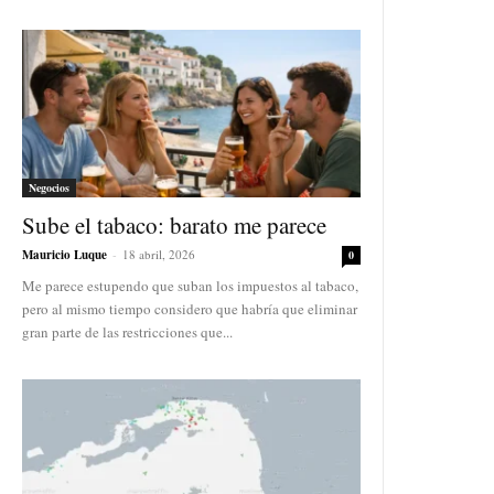
Negocios
Sube el tabaco: barato me parece
Mauricio Luque
-
18 abril, 2026
0
Me parece estupendo que suban los impuestos al tabaco,
pero al mismo tiempo considero que habría que eliminar
gran parte de las restricciones que...