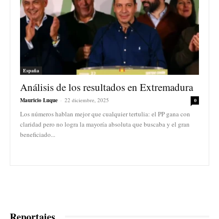
España
Análisis de los resultados en Extremadura
Mauricio Luque
-
22 diciembre, 2025
0
Los números hablan mejor que cualquier tertulia: el PP gana con
claridad pero no logra la mayoría absoluta que buscaba y el gran
beneficiado...
Reportajes