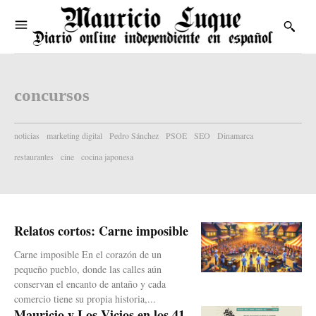
concursos
noticias
marketing digital
Pedro Sánchez
PSOE
SEO
Dinamarca
restaurantes
cine
cocina japonesa
Relatos cortos: Carne imposible
Carne imposible En el corazón de un
pequeño pueblo, donde las calles aún
conservan el encanto de antaño y cada
comercio tiene su propia historia,...
Mauricio y Los Vicios en los 41