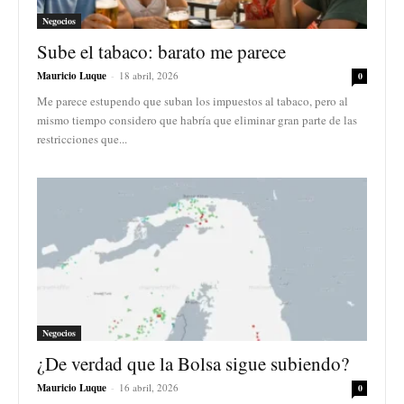
Negocios
Sube el tabaco: barato me parece
Mauricio Luque
-
18 abril, 2026
0
Me parece estupendo que suban los impuestos al tabaco, pero al
mismo tiempo considero que habría que eliminar gran parte de las
restricciones que...
Negocios
¿De verdad que la Bolsa sigue subiendo?
Mauricio Luque
-
16 abril, 2026
0