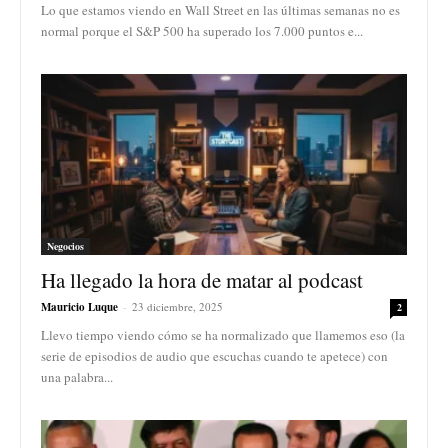
Lo que estamos viendo en Wall Street en las últimas semanas no es
normal porque el S&P 500 ha superado los 7.000 puntos e...
Negocios
Ha llegado la hora de matar al podcast
Mauricio Luque
-
23 diciembre, 2025
2
Llevo tiempo viendo cómo se ha normalizado que llamemos eso (la
serie de episodios de audio que escuchas cuando te apetece) con
una palabra...