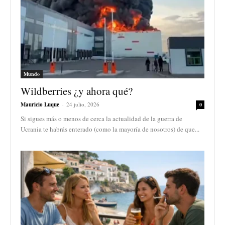
Mundo
Wildberries ¿y ahora qué?
Mauricio Luque
-
24 julio, 2026
0
Si sigues más o menos de cerca la actualidad de la guerra de
Ucrania te habrás enterado (como la mayoría de nosotros) de que...