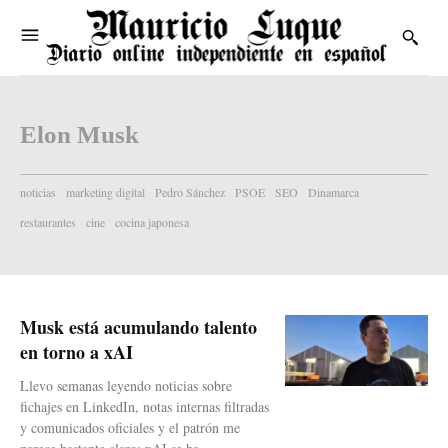
Elon Musk
noticias
marketing digital
Pedro Sánchez
PSOE
SEO
Dinamarca
restaurantes
cine
cocina japonesa
Musk está acumulando talento
en torno a xAI
Llevo semanas leyendo noticias sobre
fichajes en LinkedIn, notas internas filtradas
y comunicados oficiales y el patrón me