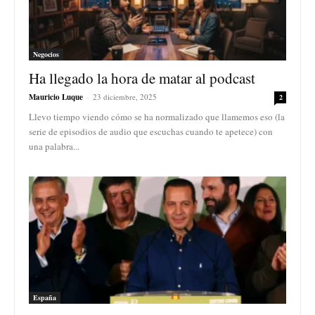
Negocios
Ha llegado la hora de matar al podcast
Mauricio Luque
-
23 diciembre, 2025
2
Llevo tiempo viendo cómo se ha normalizado que llamemos eso (la
serie de episodios de audio que escuchas cuando te apetece) con
una palabra...
España