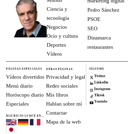
marketing digital
Ciencia y
Pedro Sánchez
tecnología
PSOE
Negocios
SEO
Ocio y cultura
Dinamarca
Deportes
restaurantes
Vídeos
OTRAS PÁGINAS
PÁGINAS ESPECIALES
SÍGUEME
Twitter
Vídeos divertidos
Privacidad y legal
Linkedin
Menú diario
Redes sociales
Instagram
Horóscopo diario
Mis libros
Tiktok
Youtube
Especiales
Hablan sobre mí
Contactar
MAURICIO LUQUE EN...
Mapa de la web