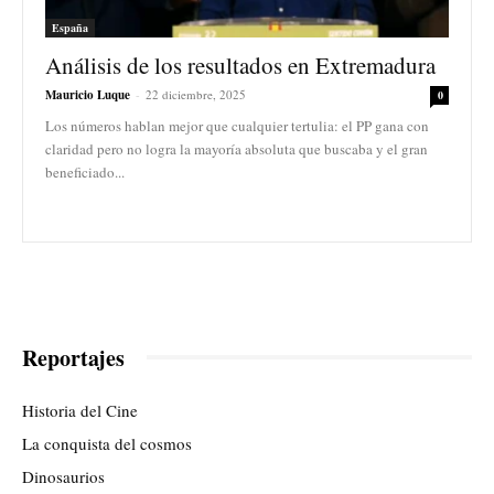
España
Análisis de los resultados en Extremadura
Mauricio Luque
-
22 diciembre, 2025
0
Los números hablan mejor que cualquier tertulia: el PP gana con
claridad pero no logra la mayoría absoluta que buscaba y el gran
beneficiado...
Reportajes
Historia del Cine
La conquista del cosmos
Dinosaurios