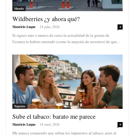
Mundo
Wildberries ¿y ahora qué?
Mauricio Luque
-
24 julio, 2026
0
Si sigues más o menos de cerca la actualidad de la guerra de
Ucrania te habrás enterado (como la mayoría de nosotros) de que...
Negocios
Sube el tabaco: barato me parece
Mauricio Luque
-
18 abril, 2026
0
Me parece estupendo que suban los impuestos al tabaco, pero al