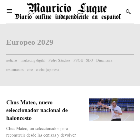
Europeo 2029
noticias
marketing digital
Pedro Sánchez
PSOE
SEO
Dinamarca
restaurantes
cine
cocina japonesa
Chus Mateo, nuevo
seleccionador nacional de
baloncesto
Chus Mateo, un seleccionador para
reconstruir desde las cenizas y devolver