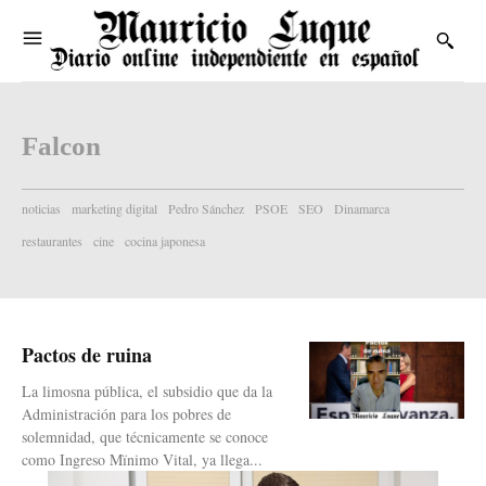
Falcon
noticias
marketing digital
Pedro Sánchez
PSOE
SEO
Dinamarca
restaurantes
cine
cocina japonesa
Pactos de ruina
La limosna pública, el subsidio que da la
Administración para los pobres de
solemnidad, que técnicamente se conoce
como Ingreso Mïnimo Vital, ya llega...