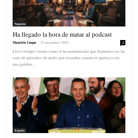
Negocios
Ha llegado la hora de matar al podcast
Mauricio Luque
-
23 diciembre, 2025
2
Llevo tiempo viendo cómo se ha normalizado que llamemos eso (la
serie de episodios de audio que escuchas cuando te apetece) con
una palabra...
España