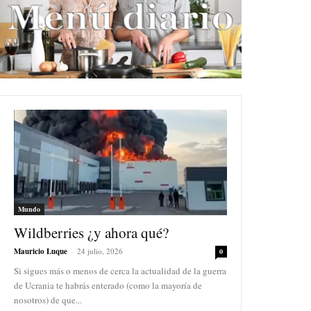
Mundo
Wildberries ¿y ahora qué?
Mauricio Luque
-
24 julio, 2026
0
Si sigues más o menos de cerca la actualidad de la guerra
de Ucrania te habrás enterado (como la mayoría de
nosotros) de que...