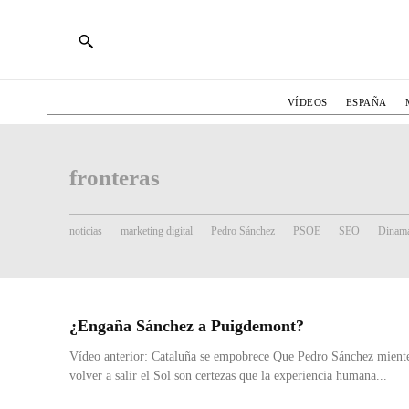
VÍDEOS
ESPAÑA
fronteras
noticias
marketing digital
Pedro Sánchez
PSOE
SEO
Dinama
¿Engaña Sánchez a Puigdemont?
Vídeo anterior: Cataluña se empobrece Que Pedro Sánchez mient
volver a salir el Sol son certezas que la experiencia humana...