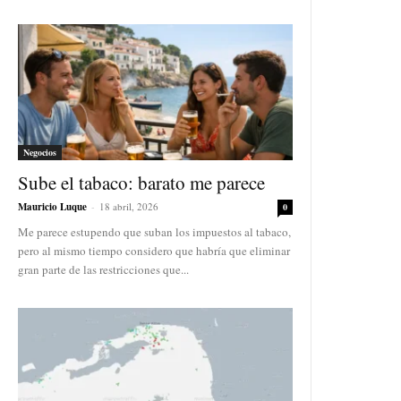
Negocios
Sube el tabaco: barato me parece
Mauricio Luque
-
18 abril, 2026
0
Me parece estupendo que suban los impuestos al tabaco,
pero al mismo tiempo considero que habría que eliminar
gran parte de las restricciones que...