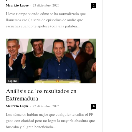
Mauricio Luque
-
23 diciembre, 2025
2
Llevo tiempo viendo cómo se ha normalizado que
llamemos eso (la serie de episodios de audio que
escuchas cuando te apetece) con una palabra...
España
Análisis de los resultados en
Extremadura
Mauricio Luque
-
22 diciembre, 2025
0
Los números hablan mejor que cualquier tertulia: el PP
gana con claridad pero no logra la mayoría absoluta que
buscaba y el gran beneficiado...