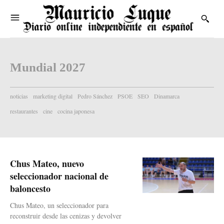
Mundial 2027
noticias
marketing digital
Pedro Sánchez
PSOE
SEO
Dinamarca
restaurantes
cine
cocina japonesa
Chus Mateo, nuevo
seleccionador nacional de
baloncesto
Chus Mateo, un seleccionador para
reconstruir desde las cenizas y devolver