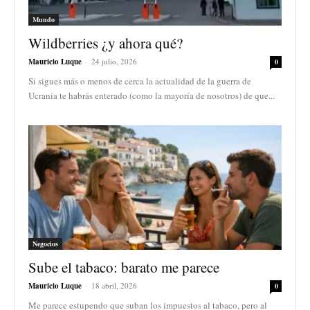
Mundo
Wildberries ¿y ahora qué?
Mauricio Luque
-
24 julio, 2026
0
Si sigues más o menos de cerca la actualidad de la guerra de
Ucrania te habrás enterado (como la mayoría de nosotros) de que...
Negocios
Sube el tabaco: barato me parece
Mauricio Luque
-
18 abril, 2026
0
Me parece estupendo que suban los impuestos al tabaco, pero al