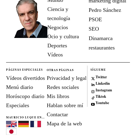
marketing digital
Ciencia y
Pedro Sánchez
tecnología
PSOE
Negocios
SEO
Ocio y cultura
Dinamarca
Deportes
restaurantes
Vídeos
OTRAS PÁGINAS
PÁGINAS ESPECIALES
SÍGUEME
Twitter
Vídeos divertidos
Privacidad y legal
Linkedin
Menú diario
Redes sociales
Instagram
Horóscopo diario
Mis libros
Tiktok
Youtube
Especiales
Hablan sobre mí
Contactar
MAURICIO LUQUE EN...
Mapa de la web