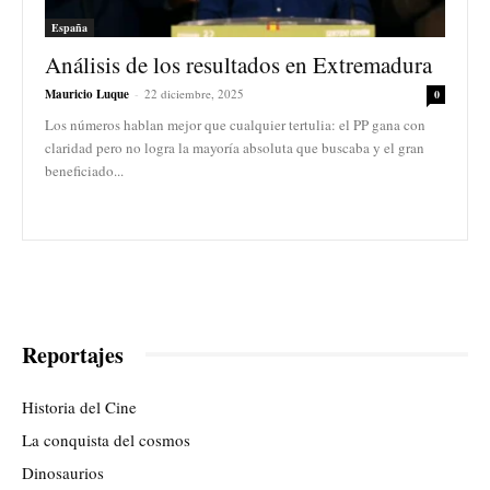
España
Análisis de los resultados en Extremadura
Mauricio Luque
-
22 diciembre, 2025
0
Los números hablan mejor que cualquier tertulia: el PP gana con
claridad pero no logra la mayoría absoluta que buscaba y el gran
beneficiado...
Reportajes
Historia del Cine
La conquista del cosmos
Dinosaurios