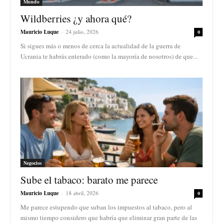
Mundo
Wildberries ¿y ahora qué?
Mauricio Luque
-
24 julio, 2026
0
Si sigues más o menos de cerca la actualidad de la guerra de
Ucrania te habrás enterado (como la mayoría de nosotros) de que...
Negocios
Sube el tabaco: barato me parece
Mauricio Luque
-
18 abril, 2026
0
Me parece estupendo que suban los impuestos al tabaco, pero al
mismo tiempo considero que habría que eliminar gran parte de las