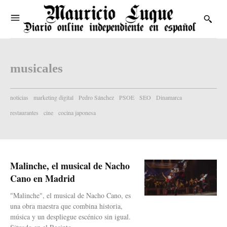
musicales
noticias
marketing digital
Pedro Sánchez
PSOE
SEO
Dinamarca
restaurantes
cine
cocina japonesa
Malinche, el musical de Nacho
Cano en Madrid
"Malinche", el musical de Nacho Cano, es
una obra maestra que combina historia,
música y un despliegue escénico sin igual.