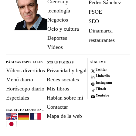
Ciencia y
Pedro Sánchez
tecnología
PSOE
Negocios
SEO
Ocio y cultura
Dinamarca
Deportes
restaurantes
Vídeos
OTRAS PÁGINAS
PÁGINAS ESPECIALES
SÍGUEME
Twitter
Vídeos divertidos
Privacidad y legal
Linkedin
Menú diario
Redes sociales
Instagram
Horóscopo diario
Mis libros
Tiktok
Youtube
Especiales
Hablan sobre mí
Contactar
MAURICIO LUQUE EN...
Mapa de la web