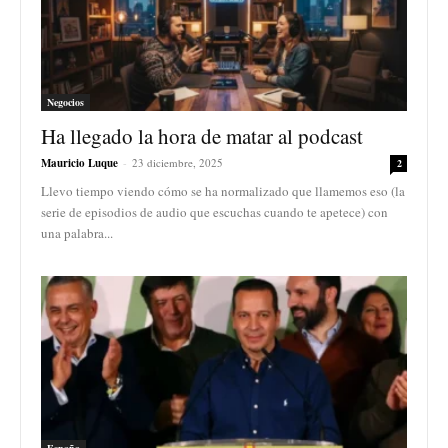
Negocios
Ha llegado la hora de matar al podcast
Mauricio Luque
-
23 diciembre, 2025
2
Llevo tiempo viendo cómo se ha normalizado que llamemos eso (la
serie de episodios de audio que escuchas cuando te apetece) con
una palabra...
España