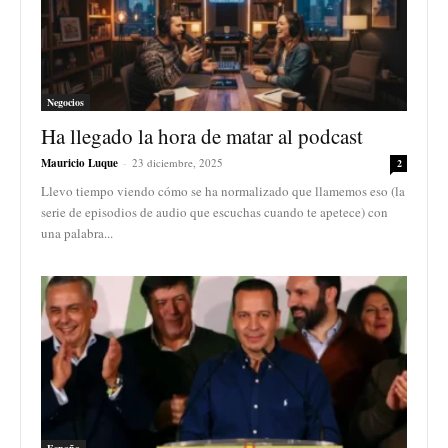
Negocios
Ha llegado la hora de matar al podcast
Mauricio Luque
-
23 diciembre, 2025
2
Llevo tiempo viendo cómo se ha normalizado que llamemos eso (la
serie de episodios de audio que escuchas cuando te apetece) con
una palabra...
España