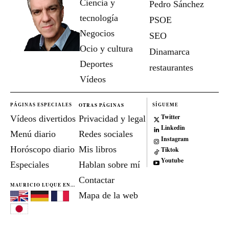
Ciencia y
Pedro Sánchez
tecnología
PSOE
Negocios
SEO
Ocio y cultura
Dinamarca
Deportes
restaurantes
Vídeos
OTRAS PÁGINAS
PÁGINAS ESPECIALES
SÍGUEME
Twitter
Vídeos divertidos
Privacidad y legal
Linkedin
Menú diario
Redes sociales
Instagram
Horóscopo diario
Mis libros
Tiktok
Youtube
Especiales
Hablan sobre mí
Contactar
MAURICIO LUQUE EN...
Mapa de la web