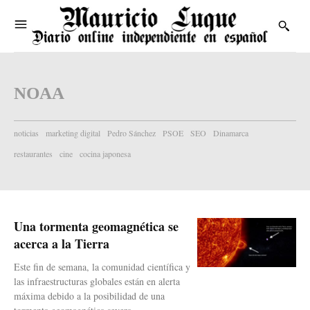
NOAA
noticias
marketing digital
Pedro Sánchez
PSOE
SEO
Dinamarca
restaurantes
cine
cocina japonesa
Una tormenta geomagnética se
acerca a la Tierra
Este fin de semana, la comunidad científica y
las infraestructuras globales están en alerta
máxima debido a la posibilidad de una