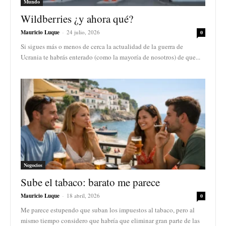
Mundo
Wildberries ¿y ahora qué?
Mauricio Luque
-
24 julio, 2026
0
Si sigues más o menos de cerca la actualidad de la guerra de
Ucrania te habrás enterado (como la mayoría de nosotros) de que...
Negocios
Sube el tabaco: barato me parece
Mauricio Luque
-
18 abril, 2026
0
Me parece estupendo que suban los impuestos al tabaco, pero al
mismo tiempo considero que habría que eliminar gran parte de las