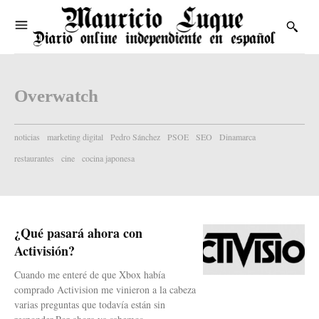
Overwatch
noticias
marketing digital
Pedro Sánchez
PSOE
SEO
Dinamarca
restaurantes
cine
cocina japonesa
¿Qué pasará ahora con
Activisión?
Cuando me enteré de que Xbox había
comprado Activision me vinieron a la cabeza
varias preguntas que todavía están sin