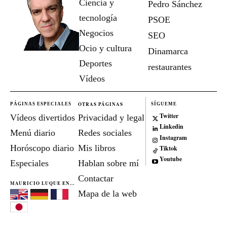
Ciencia y
Pedro Sánchez
tecnología
PSOE
Negocios
SEO
Ocio y cultura
Dinamarca
Deportes
restaurantes
Vídeos
OTRAS PÁGINAS
PÁGINAS ESPECIALES
SÍGUEME
Twitter
Vídeos divertidos
Privacidad y legal
Linkedin
Menú diario
Redes sociales
Instagram
Horóscopo diario
Mis libros
Tiktok
Youtube
Especiales
Hablan sobre mí
Contactar
MAURICIO LUQUE EN...
Mapa de la web