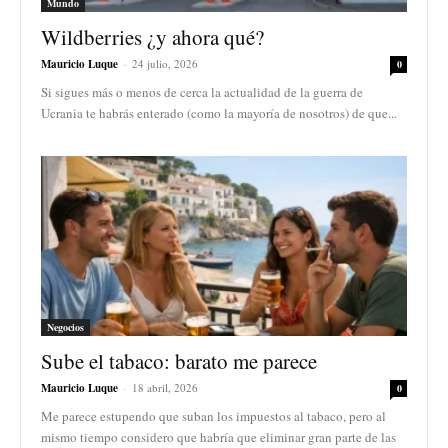
Mundo
Wildberries ¿y ahora qué?
Mauricio Luque
-
24 julio, 2026
0
Si sigues más o menos de cerca la actualidad de la guerra de
Ucrania te habrás enterado (como la mayoría de nosotros) de que...
Negocios
Sube el tabaco: barato me parece
Mauricio Luque
-
18 abril, 2026
0
Me parece estupendo que suban los impuestos al tabaco, pero al
mismo tiempo considero que habría que eliminar gran parte de las