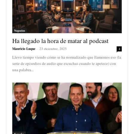
Negocios
Ha llegado la hora de matar al podcast
Mauricio Luque
-
23 diciembre, 2025
2
Llevo tiempo viendo cómo se ha normalizado que llamemos eso (la
serie de episodios de audio que escuchas cuando te apetece) con
una palabra...
España