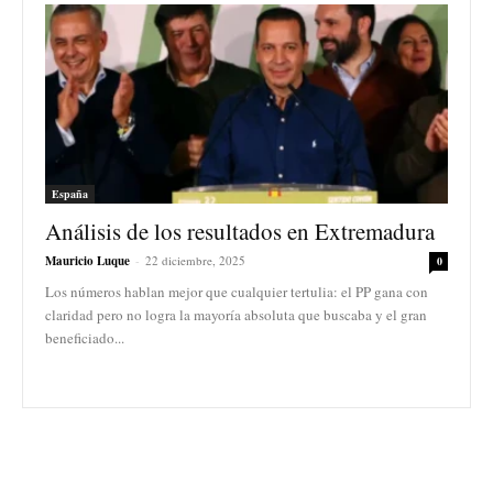
España
Análisis de los resultados en Extremadura
Mauricio Luque
-
22 diciembre, 2025
0
Los números hablan mejor que cualquier tertulia: el PP gana con
claridad pero no logra la mayoría absoluta que buscaba y el gran
beneficiado...