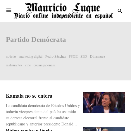
Partido Demócrata
noticias
marketing digital
Pedro Sánchez
PSOE
SEO
Dinamarca
restaurantes
cine
cocina japonesa
Kamala no se entera
La candidata demócrata de Estados Unidos y
todavía vicepresidenta del país ha asumido
su derrota electoral frente al candidato
republicano y anterior presidente Donald...
Biden vuelve a liarla