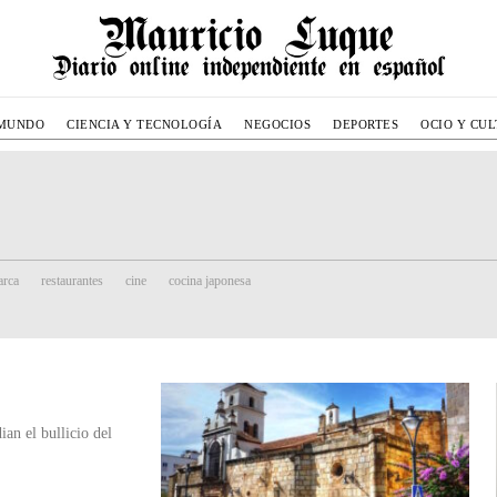
MUNDO
CIENCIA Y TECNOLOGÍA
NEGOCIOS
DEPORTES
OCIO Y CU
rca
restaurantes
cine
cocina japonesa
an el bullicio del