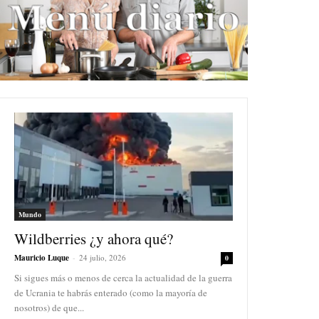
Mundo
Wildberries ¿y ahora qué?
Mauricio Luque
-
24 julio, 2026
0
Si sigues más o menos de cerca la actualidad de la guerra
de Ucrania te habrás enterado (como la mayoría de
nosotros) de que...