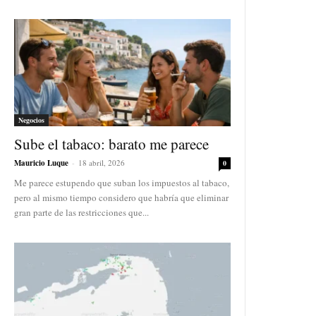
Negocios
Sube el tabaco: barato me parece
Mauricio Luque
-
18 abril, 2026
0
Me parece estupendo que suban los impuestos al tabaco,
pero al mismo tiempo considero que habría que eliminar
gran parte de las restricciones que...