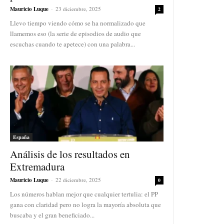
Mauricio Luque
-
23 diciembre, 2025
2
Llevo tiempo viendo cómo se ha normalizado que
llamemos eso (la serie de episodios de audio que
escuchas cuando te apetece) con una palabra...
España
Análisis de los resultados en
Extremadura
Mauricio Luque
-
22 diciembre, 2025
0
Los números hablan mejor que cualquier tertulia: el PP
gana con claridad pero no logra la mayoría absoluta que
buscaba y el gran beneficiado...