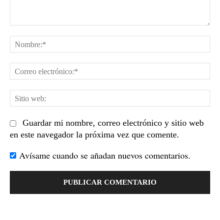
Comentario:
No
Co
el
Sit
we
Guardar mi nombre, correo electrónico y sitio web
en este navegador la próxima vez que comente.
Avísame cuando se añadan nuevos comentarios.