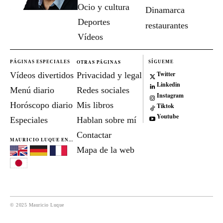
Ocio y cultura
Dinamarca
Deportes
restaurantes
Vídeos
OTRAS PÁGINAS
PÁGINAS ESPECIALES
SÍGUEME
Twitter
Vídeos divertidos
Privacidad y legal
Linkedin
Menú diario
Redes sociales
Instagram
Horóscopo diario
Mis libros
Tiktok
Youtube
Especiales
Hablan sobre mí
Contactar
MAURICIO LUQUE EN...
Mapa de la web
© 2025 Mauricio Luque