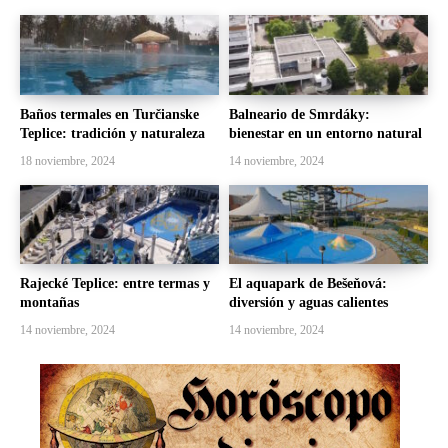
Baños termales en Turčianske
Balneario de Smrdáky:
Teplice: tradición y naturaleza
bienestar en un entorno natural
18 noviembre, 2024
14 noviembre, 2024
Rajecké Teplice: entre termas y
El aquapark de Bešeňová:
montañas
diversión y aguas calientes
14 noviembre, 2024
14 noviembre, 2024