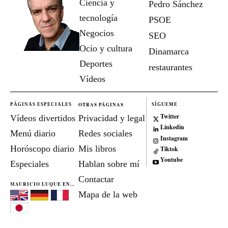
Ciencia y
Pedro Sánchez
tecnología
PSOE
Negocios
SEO
Ocio y cultura
Dinamarca
Deportes
restaurantes
Vídeos
OTRAS PÁGINAS
PÁGINAS ESPECIALES
SÍGUEME
Twitter
Vídeos divertidos
Privacidad y legal
Linkedin
Menú diario
Redes sociales
Instagram
Horóscopo diario
Mis libros
Tiktok
Youtube
Especiales
Hablan sobre mí
Contactar
MAURICIO LUQUE EN...
Mapa de la web