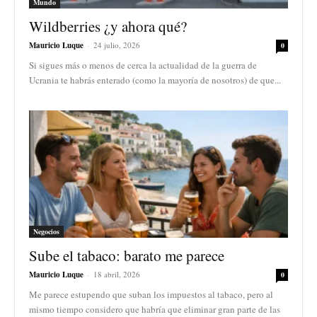
Mundo
Wildberries ¿y ahora qué?
Mauricio Luque
-
24 julio, 2026
0
Si sigues más o menos de cerca la actualidad de la guerra de
Ucrania te habrás enterado (como la mayoría de nosotros) de que...
Negocios
Sube el tabaco: barato me parece
Mauricio Luque
-
18 abril, 2026
0
Me parece estupendo que suban los impuestos al tabaco, pero al
mismo tiempo considero que habría que eliminar gran parte de las