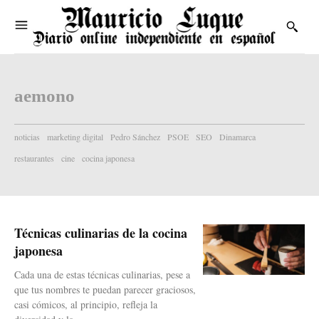
aemono
noticias
marketing digital
Pedro Sánchez
PSOE
SEO
Dinamarca
restaurantes
cine
cocina japonesa
Técnicas culinarias de la cocina
japonesa
Cada una de estas técnicas culinarias, pese a
que tus nombres te puedan parecer graciosos,
casi cómicos, al principio, refleja la