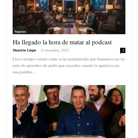
Negocios
Ha llegado la hora de matar al podcast
Mauricio Luque
-
23 diciembre, 2025
2
Llevo tiempo viendo cómo se ha normalizado que llamemos eso (la
serie de episodios de audio que escuchas cuando te apetece) con
una palabra...
España