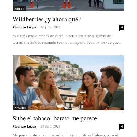
Mundo
Wildberries ¿y ahora qué?
Mauricio Luque
-
24 julio, 2026
0
Si sigues más o menos de cerca la actualidad de la guerra de
Ucrania te habrás enterado (como la mayoría de nosotros) de que...
Negocios
Sube el tabaco: barato me parece
Mauricio Luque
-
18 abril, 2026
0
Me parece estupendo que suban los impuestos al tabaco, pero al