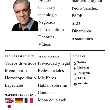
marketing digital
Ciencia y
Pedro Sánchez
tecnología
PSOE
Negocios
SEO
Ocio y cultura
Dinamarca
Deportes
restaurantes
Vídeos
OTRAS PÁGINAS
PÁGINAS ESPECIALES
SÍGUEME
Twitter
Vídeos divertidos
Privacidad y legal
Linkedin
Menú diario
Redes sociales
Instagram
Horóscopo diario
Mis libros
Tiktok
Youtube
Especiales
Hablan sobre mí
Contactar
MAURICIO LUQUE EN...
Mapa de la web