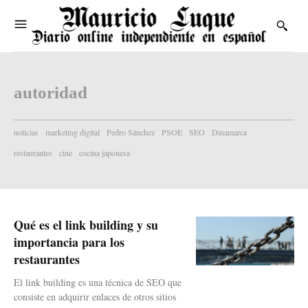
autoridad
noticias
marketing digital
Pedro Sánchez
PSOE
SEO
Dinamarca
restaurantes
cine
cocina japonesa
Qué es el link building y su
importancia para los
restaurantes
El link building es una técnica de SEO que
consiste en adquirir enlaces de otros sitios