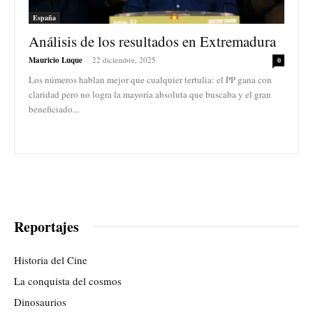
España
Análisis de los resultados en Extremadura
Mauricio Luque
-
22 diciembre, 2025
0
Los números hablan mejor que cualquier tertulia: el PP gana con
claridad pero no logra la mayoría absoluta que buscaba y el gran
beneficiado...
Reportajes
Historia del Cine
La conquista del cosmos
Dinosaurios