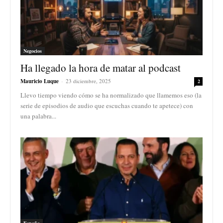
Negocios
Ha llegado la hora de matar al podcast
Mauricio Luque
-
23 diciembre, 2025
2
Llevo tiempo viendo cómo se ha normalizado que llamemos eso (la
serie de episodios de audio que escuchas cuando te apetece) con
una palabra...
España