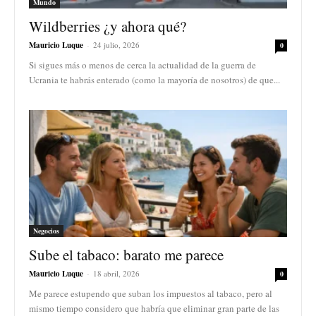
Mundo
Wildberries ¿y ahora qué?
Mauricio Luque
-
24 julio, 2026
0
Si sigues más o menos de cerca la actualidad de la guerra de
Ucrania te habrás enterado (como la mayoría de nosotros) de que...
Negocios
Sube el tabaco: barato me parece
Mauricio Luque
-
18 abril, 2026
0
Me parece estupendo que suban los impuestos al tabaco, pero al
mismo tiempo considero que habría que eliminar gran parte de las