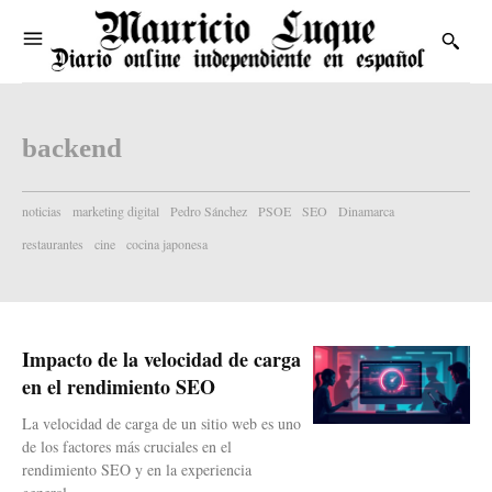
backend
noticias
marketing digital
Pedro Sánchez
PSOE
SEO
Dinamarca
restaurantes
cine
cocina japonesa
Impacto de la velocidad de carga
en el rendimiento SEO
La velocidad de carga de un sitio web es uno
de los factores más cruciales en el
rendimiento SEO y en la experiencia