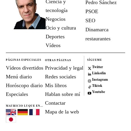
Ciencia y
Pedro Sánchez
tecnología
PSOE
Negocios
SEO
Ocio y cultura
Dinamarca
Deportes
restaurantes
Vídeos
OTRAS PÁGINAS
PÁGINAS ESPECIALES
SÍGUEME
Twitter
Vídeos divertidos
Privacidad y legal
Linkedin
Menú diario
Redes sociales
Instagram
Horóscopo diario
Mis libros
Tiktok
Youtube
Especiales
Hablan sobre mí
Contactar
MAURICIO LUQUE EN...
Mapa de la web