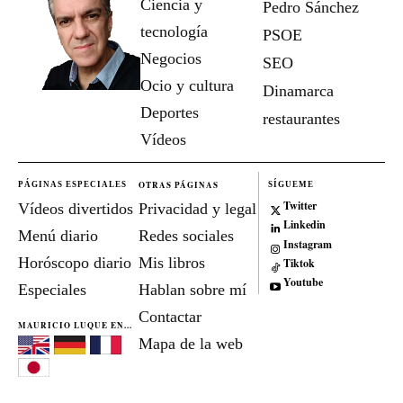
Ciencia y
Pedro Sánchez
tecnología
PSOE
Negocios
SEO
Ocio y cultura
Dinamarca
Deportes
restaurantes
Vídeos
OTRAS PÁGINAS
PÁGINAS ESPECIALES
SÍGUEME
Twitter
Vídeos divertidos
Privacidad y legal
Linkedin
Menú diario
Redes sociales
Instagram
Horóscopo diario
Mis libros
Tiktok
Youtube
Especiales
Hablan sobre mí
Contactar
MAURICIO LUQUE EN...
Mapa de la web