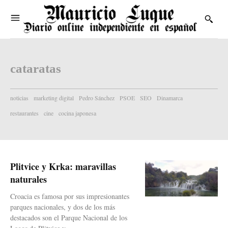
cataratas
noticias
marketing digital
Pedro Sánchez
PSOE
SEO
Dinamarca
restaurantes
cine
cocina japonesa
Plitvice y Krka: maravillas
naturales
Croacia es famosa por sus impresionantes
parques nacionales, y dos de los más
destacados son el Parque Nacional de los