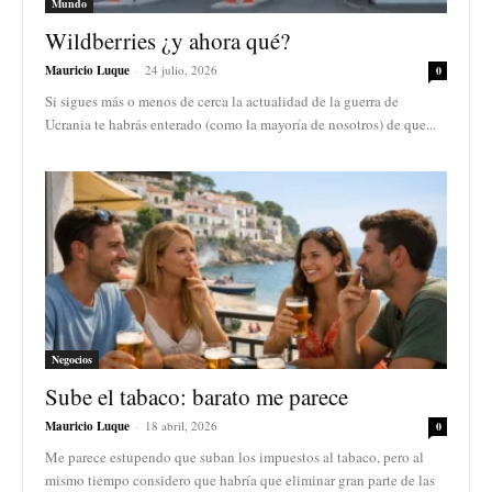
Mundo
Wildberries ¿y ahora qué?
Mauricio Luque
-
24 julio, 2026
0
Si sigues más o menos de cerca la actualidad de la guerra de
Ucrania te habrás enterado (como la mayoría de nosotros) de que...
Negocios
Sube el tabaco: barato me parece
Mauricio Luque
-
18 abril, 2026
0
Me parece estupendo que suban los impuestos al tabaco, pero al
mismo tiempo considero que habría que eliminar gran parte de las