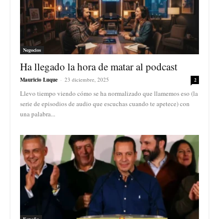
Negocios
Ha llegado la hora de matar al podcast
Mauricio Luque
-
23 diciembre, 2025
2
Llevo tiempo viendo cómo se ha normalizado que llamemos eso (la
serie de episodios de audio que escuchas cuando te apetece) con
una palabra...
España