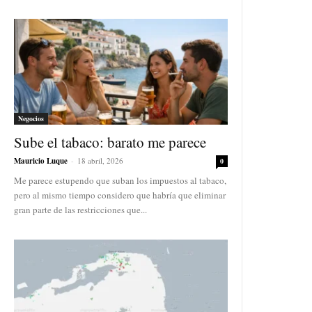
Negocios
Sube el tabaco: barato me parece
Mauricio Luque
-
18 abril, 2026
0
Me parece estupendo que suban los impuestos al tabaco,
pero al mismo tiempo considero que habría que eliminar
gran parte de las restricciones que...