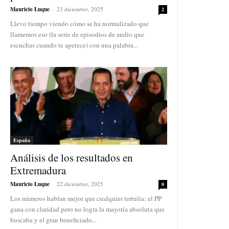
Mauricio Luque
-
23 diciembre, 2025
2
Llevo tiempo viendo cómo se ha normalizado que
llamemos eso (la serie de episodios de audio que
escuchas cuando te apetece) con una palabra...
España
Análisis de los resultados en
Extremadura
Mauricio Luque
-
22 diciembre, 2025
0
Los números hablan mejor que cualquier tertulia: el PP
gana con claridad pero no logra la mayoría absoluta que
buscaba y el gran beneficiado...