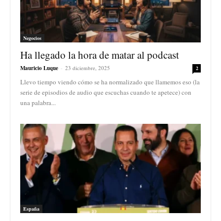
Negocios
Ha llegado la hora de matar al podcast
Mauricio Luque
-
23 diciembre, 2025
2
Llevo tiempo viendo cómo se ha normalizado que llamemos eso (la
serie de episodios de audio que escuchas cuando te apetece) con
una palabra...
España