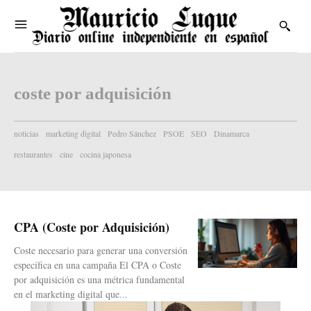
coste por adquisición
noticias
marketing digital
Pedro Sánchez
PSOE
SEO
Dinamarca
restaurantes
cine
cocina japonesa
CPA (Coste por Adquisición)
Coste necesario para generar una conversión
específica en una campaña El CPA o Coste
por adquisición es una métrica fundamental
en el marketing digital que...