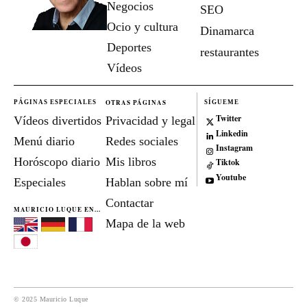
Negocios
SEO
Ocio y cultura
Dinamarca
Deportes
restaurantes
Vídeos
OTRAS PÁGINAS
PÁGINAS ESPECIALES
SÍGUEME
Twitter
Vídeos divertidos
Privacidad y legal
Linkedin
Menú diario
Redes sociales
Instagram
Horóscopo diario
Mis libros
Tiktok
Youtube
Especiales
Hablan sobre mí
Contactar
MAURICIO LUQUE EN...
Mapa de la web
© 2025 Mauricio Luque