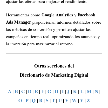
ajustar las ofertas para mejorar el rendimiento.
Google Analytics
Facebook
Herramientas como
y
Ads Manager
proporcionan informes detallados sobre
las métricas de conversión y permiten ajustar las
campañas en tiempo real, optimizando los anuncios y
la inversión para maximizar el retorno.
Otras secciones del
Diccionario de Marketing Digital
A
|
B
|
C
|
D
|
E
|
F
|
G
|
H
|
I
|
J
|
K
|
L
|
M
|
N
|
O
|
P
|
Q
|
R
|
S
|
T
|
U
|
V
|
W
|
Y
|
Z