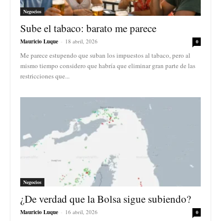
Negocios
Sube el tabaco: barato me parece
Mauricio Luque
-
18 abril, 2026
0
Me parece estupendo que suban los impuestos al tabaco, pero al
mismo tiempo considero que habría que eliminar gran parte de las
restricciones que...
Negocios
¿De verdad que la Bolsa sigue subiendo?
Mauricio Luque
-
16 abril, 2026
0