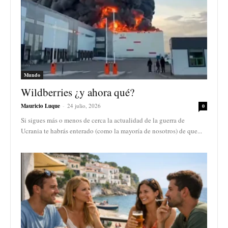
Mundo
Wildberries ¿y ahora qué?
Mauricio Luque
-
24 julio, 2026
0
Si sigues más o menos de cerca la actualidad de la guerra de
Ucrania te habrás enterado (como la mayoría de nosotros) de que...