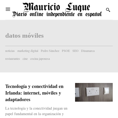
datos móviles
noticias
marketing digital
Pedro Sánchez
PSOE
SEO
Dinamarca
restaurantes
cine
cocina japonesa
Tecnología y conectividad en
Irlanda: internet, móviles y
adaptadores
La tecnología y la conectividad juegan un
papel fundamental en la organización y