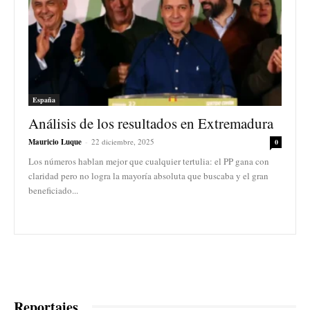
España
Análisis de los resultados en Extremadura
Mauricio Luque
-
22 diciembre, 2025
0
Los números hablan mejor que cualquier tertulia: el PP gana con
claridad pero no logra la mayoría absoluta que buscaba y el gran
beneficiado...
Reportajes