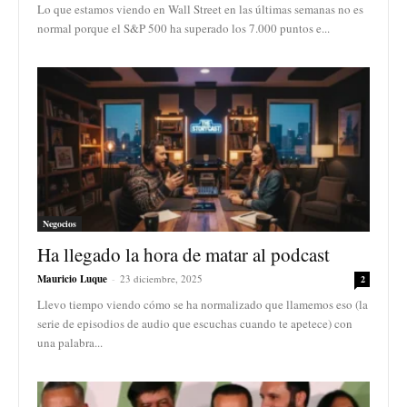
Lo que estamos viendo en Wall Street en las últimas semanas no es
normal porque el S&P 500 ha superado los 7.000 puntos e...
Negocios
Ha llegado la hora de matar al podcast
Mauricio Luque
-
23 diciembre, 2025
2
Llevo tiempo viendo cómo se ha normalizado que llamemos eso (la
serie de episodios de audio que escuchas cuando te apetece) con
una palabra...