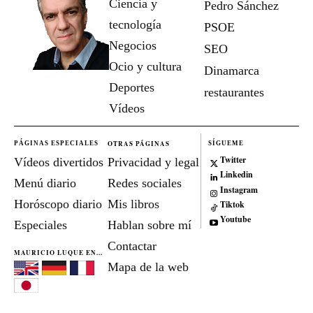
Ciencia y
Pedro Sánchez
tecnología
PSOE
Negocios
SEO
Ocio y cultura
Dinamarca
Deportes
restaurantes
Vídeos
OTRAS PÁGINAS
PÁGINAS ESPECIALES
SÍGUEME
Twitter
Vídeos divertidos
Privacidad y legal
Linkedin
Menú diario
Redes sociales
Instagram
Horóscopo diario
Mis libros
Tiktok
Youtube
Especiales
Hablan sobre mí
Contactar
MAURICIO LUQUE EN...
Mapa de la web