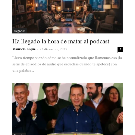
Negocios
Ha llegado la hora de matar al podcast
Mauricio Luque
-
23 diciembre, 2025
2
Llevo tiempo viendo cómo se ha normalizado que llamemos eso (la
serie de episodios de audio que escuchas cuando te apetece) con
una palabra...
España