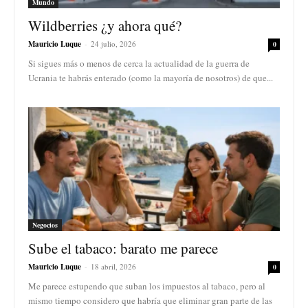
Mundo
Wildberries ¿y ahora qué?
Mauricio Luque
-
24 julio, 2026
0
Si sigues más o menos de cerca la actualidad de la guerra de
Ucrania te habrás enterado (como la mayoría de nosotros) de que...
Negocios
Sube el tabaco: barato me parece
Mauricio Luque
-
18 abril, 2026
0
Me parece estupendo que suban los impuestos al tabaco, pero al
mismo tiempo considero que habría que eliminar gran parte de las