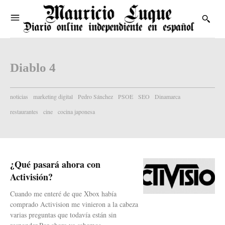
Diablo 4
noticias
marketing digital
Pedro Sánchez
PSOE
SEO
Dinamarca
restaurantes
cine
cocina japonesa
¿Qué pasará ahora con
Activisión?
Cuando me enteré de que Xbox había
comprado Activision me vinieron a la cabeza
varias preguntas que todavía están sin