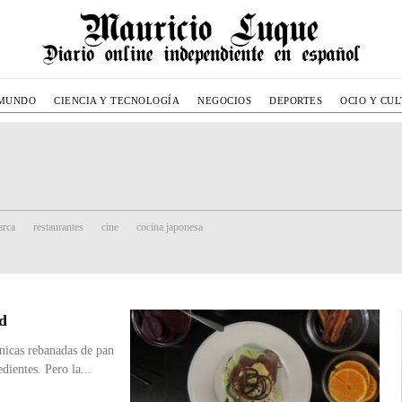
MUNDO
CIENCIA Y TECNOLOGÍA
NEGOCIOS
DEPORTES
OCIO Y CU
rca
restaurantes
cine
cocina japonesa
d
nicas rebanadas de pan
ientes. Pero la...