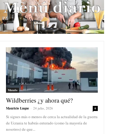
Mundo
Wildberries ¿y ahora qué?
Mauricio Luque
-
24 julio, 2026
0
Si sigues más o menos de cerca la actualidad de la guerra
de Ucrania te habrás enterado (como la mayoría de
nosotros) de que...