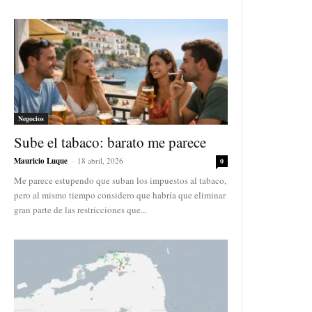
Negocios
Sube el tabaco: barato me parece
Mauricio Luque
-
18 abril, 2026
0
Me parece estupendo que suban los impuestos al tabaco,
pero al mismo tiempo considero que habría que eliminar
gran parte de las restricciones que...