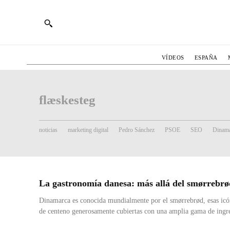
VÍDEOS
ESPAÑA
flæskesteg
noticias
marketing digital
Pedro Sánchez
PSOE
SEO
Dinama
La gastronomía danesa: más allá del smørrebrø
Dinamarca es conocida mundialmente por el smørrebrød, esas icó
de centeno generosamente cubiertas con una amplia gama de ingred