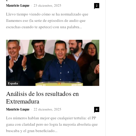
Mauricio Luque
-
23 diciembre, 2025
2
Llevo tiempo viendo cómo se ha normalizado que
llamemos eso (la serie de episodios de audio que
escuchas cuando te apetece) con una palabra...
España
Análisis de los resultados en
Extremadura
Mauricio Luque
-
22 diciembre, 2025
0
Los números hablan mejor que cualquier tertulia: el PP
gana con claridad pero no logra la mayoría absoluta que
buscaba y el gran beneficiado...