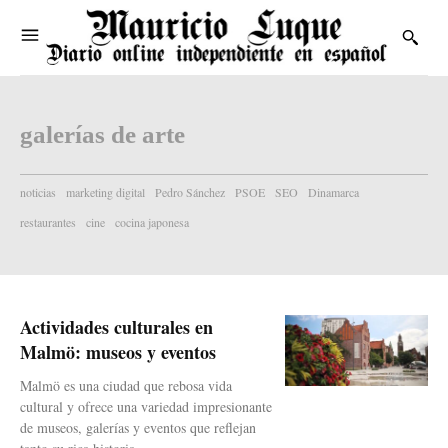
galerías de arte
noticias
marketing digital
Pedro Sánchez
PSOE
SEO
Dinamarca
restaurantes
cine
cocina japonesa
Actividades culturales en
Malmö: museos y eventos
Malmö es una ciudad que rebosa vida
cultural y ofrece una variedad impresionante
de museos, galerías y eventos que reflejan