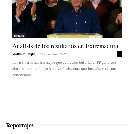
España
Análisis de los resultados en Extremadura
Mauricio Luque
-
22 diciembre, 2025
0
Los números hablan mejor que cualquier tertulia: el PP gana con
claridad pero no logra la mayoría absoluta que buscaba y el gran
beneficiado...
Reportajes