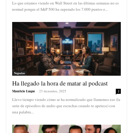
Lo que estamos viendo en Wall Street en las últimas semanas no es
normal porque el S&P 500 ha superado los 7.000 puntos e...
Negocios
Ha llegado la hora de matar al podcast
Mauricio Luque
-
23 diciembre, 2025
2
Llevo tiempo viendo cómo se ha normalizado que llamemos eso (la
serie de episodios de audio que escuchas cuando te apetece) con
una palabra...