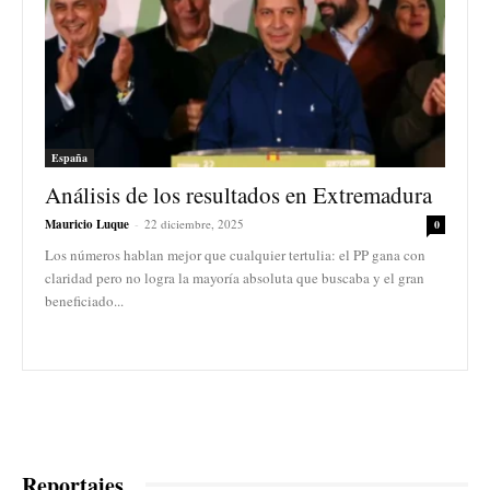
España
Análisis de los resultados en Extremadura
Mauricio Luque
-
22 diciembre, 2025
0
Los números hablan mejor que cualquier tertulia: el PP gana con
claridad pero no logra la mayoría absoluta que buscaba y el gran
beneficiado...
Reportajes