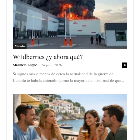
Mundo
Wildberries ¿y ahora qué?
Mauricio Luque
-
24 julio, 2026
0
Si sigues más o menos de cerca la actualidad de la guerra de
Ucrania te habrás enterado (como la mayoría de nosotros) de que...