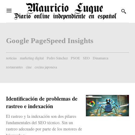
Google PageSpeed Insights
noticias
marketing digital
Pedro Sánchez
PSOE
SEO
Dinamarca
restaurantes
cine
cocina japonesa
Identificación de problemas de
rastreo e indexación
El rastreo y la indexación son dos pilares
fundamentales del SEO técnico. Sin un
rastreo adecuado por parte de los motores de