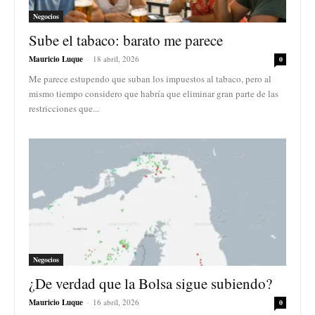
Negocios
Sube el tabaco: barato me parece
Mauricio Luque
-
18 abril, 2026
0
Me parece estupendo que suban los impuestos al tabaco, pero al
mismo tiempo considero que habría que eliminar gran parte de las
restricciones que...
Negocios
¿De verdad que la Bolsa sigue subiendo?
Mauricio Luque
-
16 abril, 2026
0