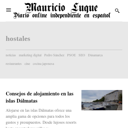
hostales
noticias
marketing digital
Pedro Sánchez
PSOE
SEO
Dinamarca
restaurantes
cine
cocina japonesa
Consejos de alojamiento en las
islas Dálmatas
Alojarse en las islas Dálmatas ofrece una
amplia gama de opciones para todos los
gustos y presupuestos. Desde lujosos resorts