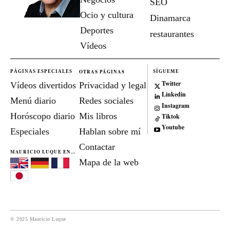
SEO
Ocio y cultura
Dinamarca
Deportes
restaurantes
Vídeos
OTRAS PÁGINAS
PÁGINAS ESPECIALES
SÍGUEME
Twitter
Vídeos divertidos
Privacidad y legal
Linkedin
Menú diario
Redes sociales
Instagram
Horóscopo diario
Mis libros
Tiktok
Youtube
Especiales
Hablan sobre mí
Contactar
MAURICIO LUQUE EN...
Mapa de la web
© 2025 Mauricio Luque