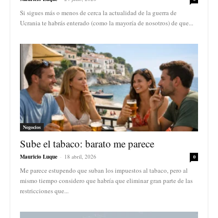
Si sigues más o menos de cerca la actualidad de la guerra de
Ucrania te habrás enterado (como la mayoría de nosotros) de que...
Negocios
Sube el tabaco: barato me parece
Mauricio Luque
-
18 abril, 2026
0
Me parece estupendo que suban los impuestos al tabaco, pero al
mismo tiempo considero que habría que eliminar gran parte de las
restricciones que...