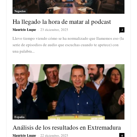
Negocios
Ha llegado la hora de matar al podcast
Mauricio Luque
-
23 diciembre, 2025
2
Llevo tiempo viendo cómo se ha normalizado que llamemos eso (la
serie de episodios de audio que escuchas cuando te apetece) con
una palabra...
España
Análisis de los resultados en Extremadura
Mauricio Luque
-
22 diciembre, 2025
0