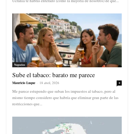
Ucrania te habrás enterado (como la mayoría de nosotros) de que...
Negocios
Sube el tabaco: barato me parece
Mauricio Luque
-
18 abril, 2026
0
Me parece estupendo que suban los impuestos al tabaco, pero al
mismo tiempo considero que habría que eliminar gran parte de las
restricciones que...