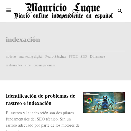
indexación
noticias
marketing digital
Pedro Sánchez
PSOE
SEO
Dinamarca
restaurantes
cine
cocina japonesa
Identificación de problemas de
rastreo e indexación
El rastreo y la indexación son dos pilares
fundamentales del SEO técnico. Sin un
rastreo adecuado por parte de los motores de