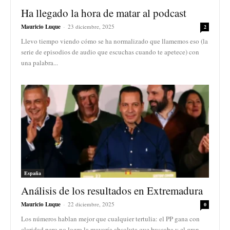
Ha llegado la hora de matar al podcast
Mauricio Luque
-
23 diciembre, 2025
2
Llevo tiempo viendo cómo se ha normalizado que llamemos eso (la
serie de episodios de audio que escuchas cuando te apetece) con
una palabra...
España
Análisis de los resultados en Extremadura
Mauricio Luque
-
22 diciembre, 2025
0
Los números hablan mejor que cualquier tertulia: el PP gana con
claridad pero no logra la mayoría absoluta que buscaba y el gran