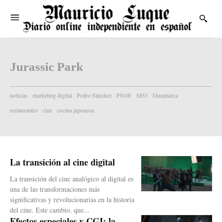
Jurassic Park
noticias
marketing digital
Pedro Sánchez
PSOE
SEO
Dinamarca
restaurantes
cine
cocina japonesa
La transición al cine digital
La transición del cine analógico al digital es
una de las transformaciones más
significativas y revolucionarias en la historia
del cine. Este cambio, que...
Efectos especiales y CGI: la