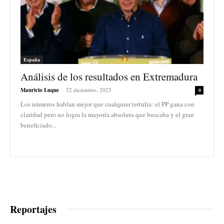
España
Análisis de los resultados en Extremadura
Mauricio Luque
-
22 diciembre, 2025
0
Los números hablan mejor que cualquier tertulia: el PP gana con
claridad pero no logra la mayoría absoluta que buscaba y el gran
beneficiado...
Reportajes