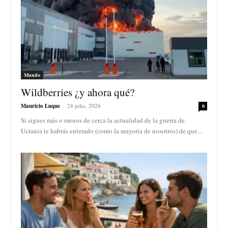
Mundo
Wildberries ¿y ahora qué?
Mauricio Luque
-
24 julio, 2026
0
Si sigues más o menos de cerca la actualidad de la guerra de
Ucrania te habrás enterado (como la mayoría de nosotros) de que...