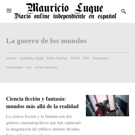
La guerra de los mundos
noticias
marketing digital
Pedro Sánchez
PSOE
SEO
Dinamarca
restaurantes
cine
cocina japonesa
Ciencia ficción y fantasía:
mundos más allá de la realidad
La ciencia ficción y la fantasía son dos
géneros cinematográficos que han capturado
la imaginación del público durante décadas.