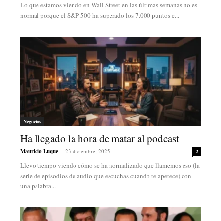
Lo que estamos viendo en Wall Street en las últimas semanas no es
normal porque el S&P 500 ha superado los 7.000 puntos e...
Negocios
Ha llegado la hora de matar al podcast
Mauricio Luque
-
23 diciembre, 2025
2
Llevo tiempo viendo cómo se ha normalizado que llamemos eso (la
serie de episodios de audio que escuchas cuando te apetece) con
una palabra...