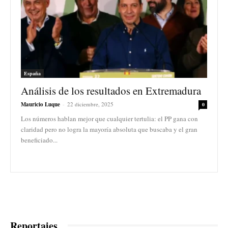
España
Análisis de los resultados en Extremadura
Mauricio Luque
-
22 diciembre, 2025
0
Los números hablan mejor que cualquier tertulia: el PP gana con
claridad pero no logra la mayoría absoluta que buscaba y el gran
beneficiado...
Reportajes