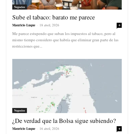
Negocios
Sube el tabaco: barato me parece
Mauricio Luque
-
18 abril, 2026
0
Me parece estupendo que suban los impuestos al tabaco, pero al
mismo tiempo considero que habría que eliminar gran parte de las
restricciones que...
Negocios
¿De verdad que la Bolsa sigue subiendo?
Mauricio Luque
-
16 abril, 2026
0