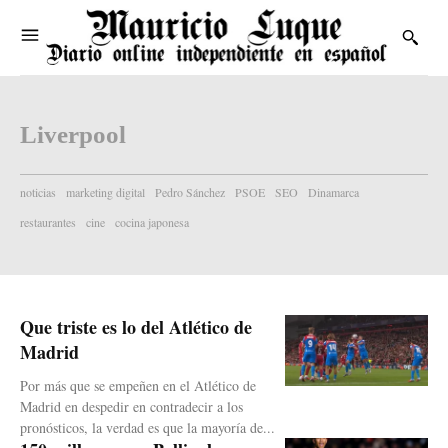
Liverpool
noticias
marketing digital
Pedro Sánchez
PSOE
SEO
Dinamarca
restaurantes
cine
cocina japonesa
Que triste es lo del Atlético de
Madrid
Por más que se empeñen en el Atlético de
Madrid en despedir en contradecir a los
pronósticos, la verdad es que la mayoría de...