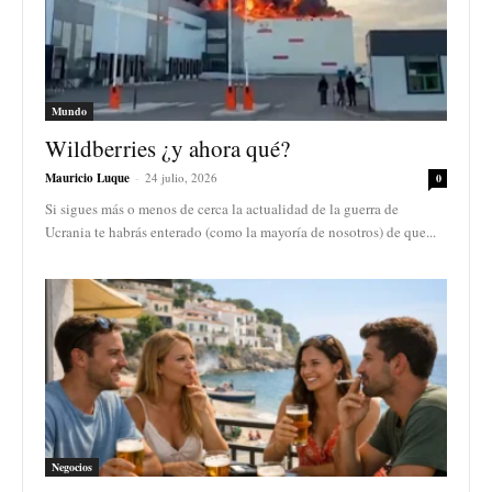
Mundo
Wildberries ¿y ahora qué?
Mauricio Luque
-
24 julio, 2026
0
Si sigues más o menos de cerca la actualidad de la guerra de
Ucrania te habrás enterado (como la mayoría de nosotros) de que...
Negocios