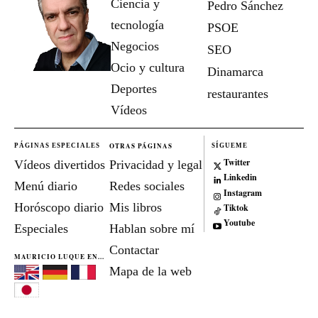
Ciencia y
Pedro Sánchez
tecnología
PSOE
Negocios
SEO
Ocio y cultura
Dinamarca
Deportes
restaurantes
Vídeos
OTRAS PÁGINAS
PÁGINAS ESPECIALES
SÍGUEME
Twitter
Vídeos divertidos
Privacidad y legal
Linkedin
Menú diario
Redes sociales
Instagram
Horóscopo diario
Mis libros
Tiktok
Youtube
Especiales
Hablan sobre mí
Contactar
MAURICIO LUQUE EN...
Mapa de la web