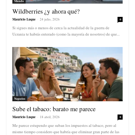
Mundo
Wildberries ¿y ahora qué?
Mauricio Luque
-
24 julio, 2026
0
Si sigues más o menos de cerca la actualidad de la guerra de
Ucrania te habrás enterado (como la mayoría de nosotros) de que...
Negocios
Sube el tabaco: barato me parece
Mauricio Luque
-
18 abril, 2026
0
Me parece estupendo que suban los impuestos al tabaco, pero al
mismo tiempo considero que habría que eliminar gran parte de las