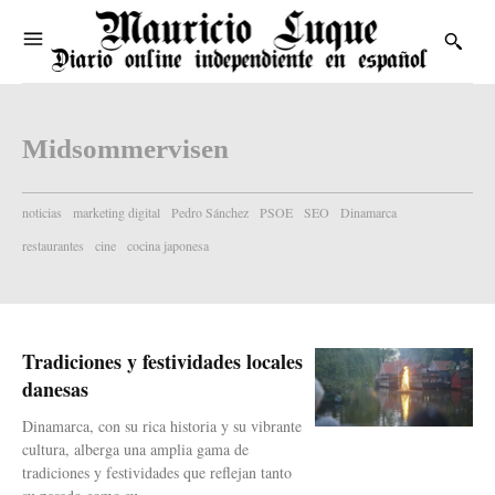
Midsommervisen
noticias
marketing digital
Pedro Sánchez
PSOE
SEO
Dinamarca
restaurantes
cine
cocina japonesa
Tradiciones y festividades locales
danesas
Dinamarca, con su rica historia y su vibrante
cultura, alberga una amplia gama de
tradiciones y festividades que reflejan tanto