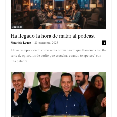
Negocios
Ha llegado la hora de matar al podcast
Mauricio Luque
-
23 diciembre, 2025
2
Llevo tiempo viendo cómo se ha normalizado que llamemos eso (la
serie de episodios de audio que escuchas cuando te apetece) con
una palabra...
España