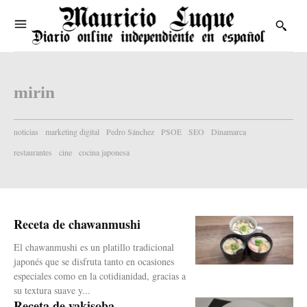
mirin
noticias
marketing digital
Pedro Sánchez
PSOE
SEO
Dinamarca
restaurantes
cine
cocina japonesa
Receta de chawanmushi
El chawanmushi es un platillo tradicional
japonés que se disfruta tanto en ocasiones
especiales como en la cotidianidad, gracias a
su textura suave y...
Receta de yakisoba