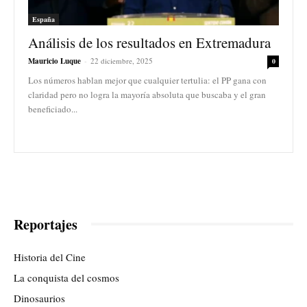
España
Análisis de los resultados en Extremadura
Mauricio Luque
-
22 diciembre, 2025
0
Los números hablan mejor que cualquier tertulia: el PP gana con
claridad pero no logra la mayoría absoluta que buscaba y el gran
beneficiado...
Reportajes
Historia del Cine
La conquista del cosmos
Dinosaurios