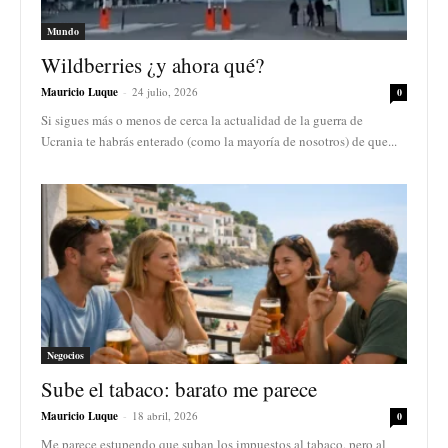
Mundo
Wildberries ¿y ahora qué?
Mauricio Luque
-
24 julio, 2026
0
Si sigues más o menos de cerca la actualidad de la guerra de
Ucrania te habrás enterado (como la mayoría de nosotros) de que...
Negocios
Sube el tabaco: barato me parece
Mauricio Luque
-
18 abril, 2026
0
Me parece estupendo que suban los impuestos al tabaco, pero al