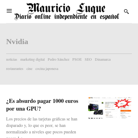
Nvidia
noticias
marketing digital
Pedro Sánchez
PSOE
SEO
Dinamarca
restaurantes
cine
cocina japonesa
¿Es absurdo pagar 1000 euros
por una GPU?
Los precios de las tarjetas gráficas se han
disparado y, lo que es peor, se han
normalizado a niveles que pocos pueden