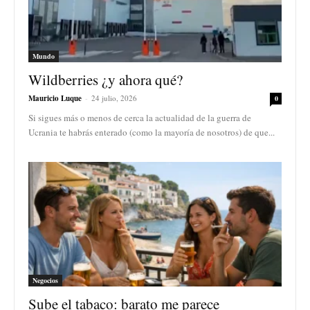
Mundo
Wildberries ¿y ahora qué?
Mauricio Luque
-
24 julio, 2026
0
Si sigues más o menos de cerca la actualidad de la guerra de
Ucrania te habrás enterado (como la mayoría de nosotros) de que...
Negocios
Sube el tabaco: barato me parece