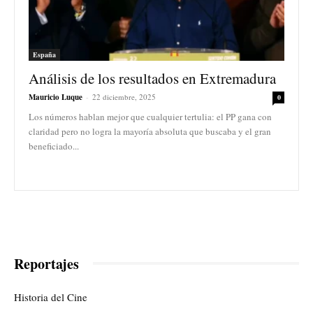
España
Análisis de los resultados en Extremadura
Mauricio Luque
-
22 diciembre, 2025
0
Los números hablan mejor que cualquier tertulia: el PP gana con
claridad pero no logra la mayoría absoluta que buscaba y el gran
beneficiado...
Reportajes
Historia del Cine