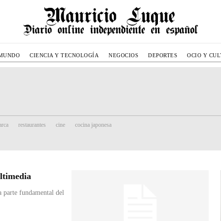
MUNDO
CIENCIA Y TECNOLOGÍA
NEGOCIOS
DEPORTES
OCIO Y CU
rca
restaurantes
cine
cocina japonesa
ltimedia
a parte fundamental del