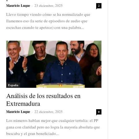
Mauricio Luque
-
23 diciembre, 2025
2
Llevo tiempo viendo cómo se ha normalizado que
llamemos eso (la serie de episodios de audio que
escuchas cuando te apetece) con una palabra...
España
Análisis de los resultados en
Extremadura
Mauricio Luque
-
22 diciembre, 2025
0
Los números hablan mejor que cualquier tertulia: el PP
gana con claridad pero no logra la mayoría absoluta que
buscaba y el gran beneficiado...