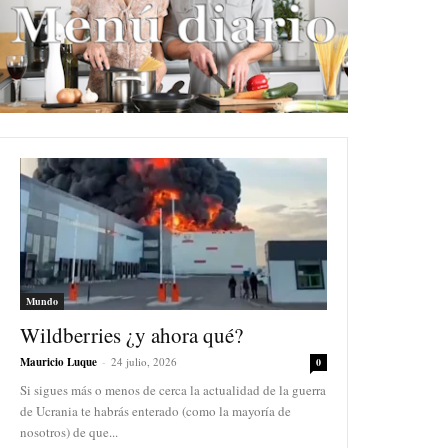
Mundo
Wildberries ¿y ahora qué?
Mauricio Luque
-
24 julio, 2026
0
Si sigues más o menos de cerca la actualidad de la guerra
de Ucrania te habrás enterado (como la mayoría de
nosotros) de que...