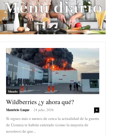
Mundo
Wildberries ¿y ahora qué?
Mauricio Luque
-
24 julio, 2026
0
Si sigues más o menos de cerca la actualidad de la guerra
de Ucrania te habrás enterado (como la mayoría de
nosotros) de que...