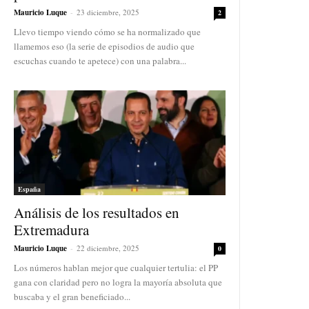
Mauricio Luque
-
23 diciembre, 2025
2
Llevo tiempo viendo cómo se ha normalizado que
llamemos eso (la serie de episodios de audio que
escuchas cuando te apetece) con una palabra...
España
Análisis de los resultados en
Extremadura
Mauricio Luque
-
22 diciembre, 2025
0
Los números hablan mejor que cualquier tertulia: el PP
gana con claridad pero no logra la mayoría absoluta que
buscaba y el gran beneficiado...