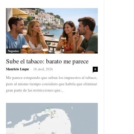
Negocios
Sube el tabaco: barato me parece
Mauricio Luque
-
18 abril, 2026
0
Me parece estupendo que suban los impuestos al tabaco,
pero al mismo tiempo considero que habría que eliminar
gran parte de las restricciones que...