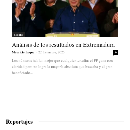
España
Análisis de los resultados en Extremadura
Mauricio Luque
-
22 diciembre, 2025
0
Los números hablan mejor que cualquier tertulia: el PP gana con
claridad pero no logra la mayoría absoluta que buscaba y el gran
beneficiado...
Reportajes