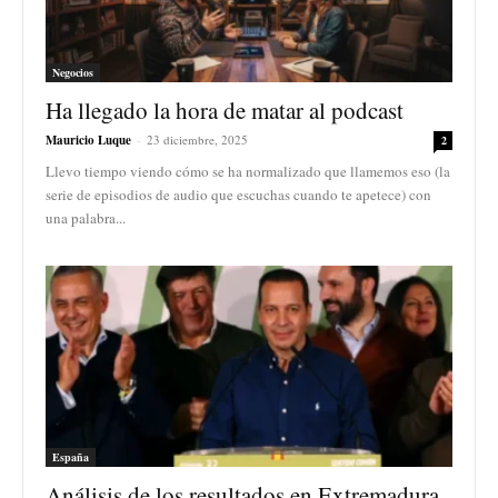
Negocios
Ha llegado la hora de matar al podcast
Mauricio Luque
-
23 diciembre, 2025
2
Llevo tiempo viendo cómo se ha normalizado que llamemos eso (la
serie de episodios de audio que escuchas cuando te apetece) con
una palabra...
España
Análisis de los resultados en Extremadura