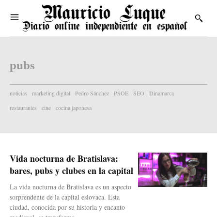
pubs
noticias
marketing digital
Pedro Sánchez
PSOE
SEO
Dinamarca
restaurantes
cine
cocina japonesa
Vida nocturna de Bratislava:
bares, pubs y clubes en la capital
La vida nocturna de Bratislava es un aspecto
sorprendente de la capital eslovaca. Esta
ciudad, conocida por su historia y encanto