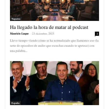
Negocios
Ha llegado la hora de matar al podcast
Mauricio Luque
-
23 diciembre, 2025
2
Llevo tiempo viendo cómo se ha normalizado que llamemos eso (la
serie de episodios de audio que escuchas cuando te apetece) con
una palabra...
España