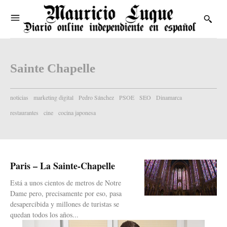
Sainte Chapelle
noticias
marketing digital
Pedro Sánchez
PSOE
SEO
Dinamarca
restaurantes
cine
cocina japonesa
Paris – La Sainte-Chapelle
Está a unos cientos de metros de Notre
Dame pero, precisamente por eso, pasa
desapercibida y millones de turistas se
quedan todos los años...