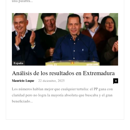
una palabra...
España
Análisis de los resultados en Extremadura
Mauricio Luque
-
22 diciembre, 2025
0
Los números hablan mejor que cualquier tertulia: el PP gana con
claridad pero no logra la mayoría absoluta que buscaba y el gran
beneficiado...