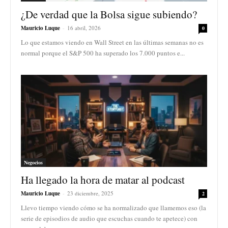
¿De verdad que la Bolsa sigue subiendo?
Mauricio Luque
-
16 abril, 2026
0
Lo que estamos viendo en Wall Street en las últimas semanas no es
normal porque el S&P 500 ha superado los 7.000 puntos e...
Negocios
Ha llegado la hora de matar al podcast
Mauricio Luque
-
23 diciembre, 2025
2
Llevo tiempo viendo cómo se ha normalizado que llamemos eso (la
serie de episodios de audio que escuchas cuando te apetece) con