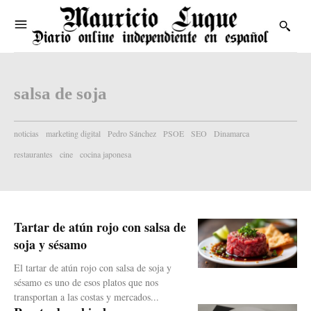
salsa de soja
noticias
marketing digital
Pedro Sánchez
PSOE
SEO
Dinamarca
restaurantes
cine
cocina japonesa
Tartar de atún rojo con salsa de
soja y sésamo
El tartar de atún rojo con salsa de soja y
sésamo es uno de esos platos que nos
transportan a las costas y mercados...